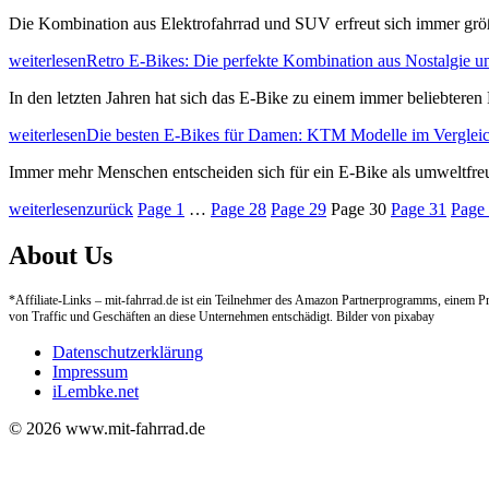
Die Kombination aus Elektrofahrrad und SUV erfreut sich immer größ
weiterlesen
Retro E-Bikes: Die perfekte Kombination aus Nostalgie 
In den letzten Jahren hat sich das E-Bike zu einem immer beliebteren
weiterlesen
Die besten E-Bikes für Damen: KTM Modelle im Verglei
Immer mehr Menschen entscheiden sich für ein E-Bike als umweltfreun
weiterlesen
zurück
Page
1
…
Page
28
Page
29
Page
30
Page
31
Page
About Us
*Affiliate-Links – mit-fahrrad.de ist ein Teilnehmer des Amazon Partnerprogramms, einem 
von Traffic und Geschäften an diese Unternehmen entschädigt. Bilder von pixabay
Datenschutzerklärung
Impressum
iLembke.net
© 2026 www.mit-fahrrad.de