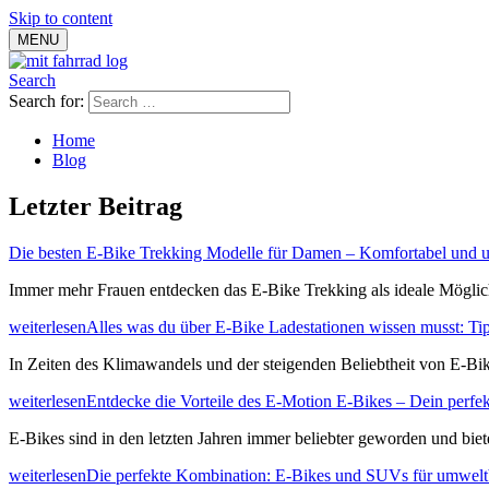
Skip to content
MENU
Search
Search for:
Home
Blog
Letzter Beitrag
Die besten E-Bike Trekking Modelle für Damen – Komfortabel und 
Immer mehr Frauen entdecken das E-Bike Trekking als ideale Möglich
weiterlesen
Alles was du über E-Bike Ladestationen wissen musst: T
In Zeiten des Klimawandels und der steigenden Beliebtheit von E-Bik
weiterlesen
Entdecke die Vorteile des E-Motion E-Bikes – Dein perfekt
E-Bikes sind in den letzten Jahren immer beliebter geworden und biet
weiterlesen
Die perfekte Kombination: E-Bikes und SUVs für umwelt